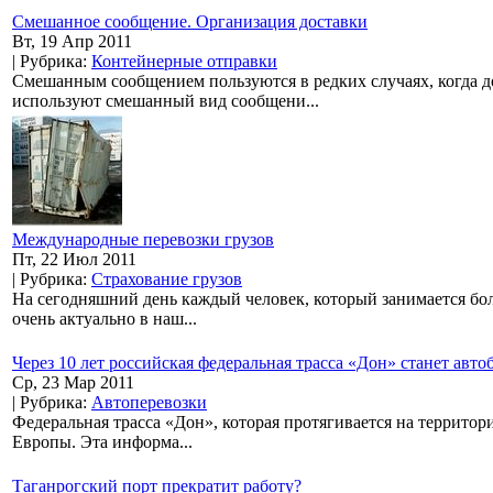
Смешанное сообщение. Организация доставки
Вт, 19 Апр 2011
| Рубрика:
Контейнерные отправки
Смешанным сообщением пользуются в редких случаях, когда до
используют смешанный вид сообщени...
Международные перевозки грузов
Пт, 22 Июл 2011
| Рубрика:
Страхование грузов
На сегодняшний день каждый человек, который занимается боль
очень актуально в наш...
Через 10 лет российская федеральная трасса «Дон» станет авт
Ср, 23 Мар 2011
| Рубрика:
Автоперевозки
Федеральная трасса «Дон», которая протягивается на территори
Европы. Эта информа...
Таганрогский порт прекратит работу?