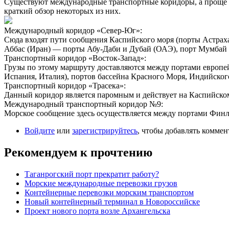
Существуют международные транспортные коридоры, а проще 
краткий обзор некоторых из них.
Международный коридор «Север-Юг»:
Сюда входят пути сообщения Каспийского моря (порты Астраха
Аббас (Иран) — порты Абу-Даби и Дубай (ОАЭ), порт Мумбай (
Транспортный коридор «Восток-Запад»:
Грузы по этому маршруту доставляются между портами европей
Испания, Италия), портов бассейна Красного Моря, Индийского
Транспортный коридор «Трасека»:
Данный коридор является паромным и действует на Каспийско
Международный транспортный коридор №9:
Морское сообщение здесь осуществляется между портами Финл
Войдите
или
зарегистрируйтесь
, чтобы добавлять комме
Рекомендуем к прочтению
Таганрогский порт прекратит работу?
Морские международные перевозки грузов
Контейнерные перевозки морским транспортом
Новый контейнерный терминал в Новороссийске
Проект нового порта возле Архангельска